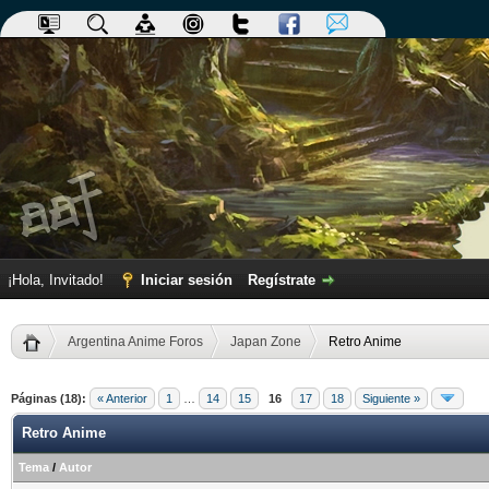
¡Hola, Invitado!
Iniciar sesión
Regístrate
Argentina Anime Foros
Japan Zone
Retro Anime
Páginas (18):
« Anterior
1
…
14
15
16
17
18
Siguiente »
Retro Anime
Tema
/
Autor