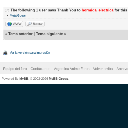
The following 1 user says Thank You to
hormiga_electrica
for this
•
MetalGuear
WWW
Buscar
«
Tema anterior
|
Tema siguiente
»
Ver la versión para impresión
Equipo del foro
Contáctanos
Argentina Anime Foros
Volver arriba
Archiv
Powered By
MyBB
, © 2002-2026
MyBB Group
.