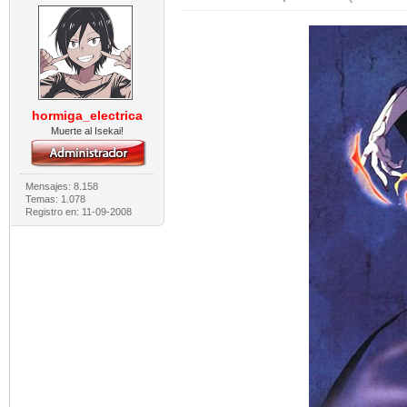
hormiga_electrica
Muerte al Isekai!
Mensajes: 8.158
Temas: 1.078
Registro en: 11-09-2008