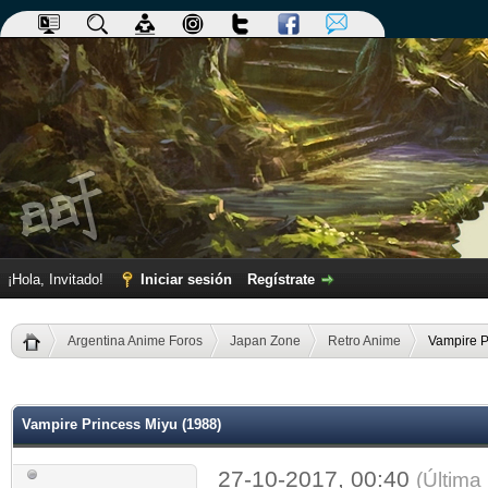
¡Hola, Invitado!
Iniciar sesión
Regístrate
Argentina Anime Foros
Japan Zone
Retro Anime
Vampire P
dia
Vampire Princess Miyu (1988)
27-10-2017, 00:40
(Última