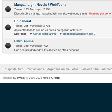
Manga / Light Novels / WebToons
Temas: 125 Mensajes: 2.208
Discuti sobre manga, manwha, light novels, webtoons y mas.
Un tema por serie,
En general
Temas: 255 Mensajes: 3.733
Aqui entra todo lo que no va en las categorias anteriores.
Subforos:
Cortos estilo anime
,
Recomendaciones y Top 7
Retro Anime
Temas: 348 Mensajes: 472
Una sección dedicada a los animes de otras décadas.
Equipo del foro
Contáctanos
Argentina Anime Foros
Volver arriba
Archiv
Powered By
MyBB
, © 2002-2026
MyBB Group
.