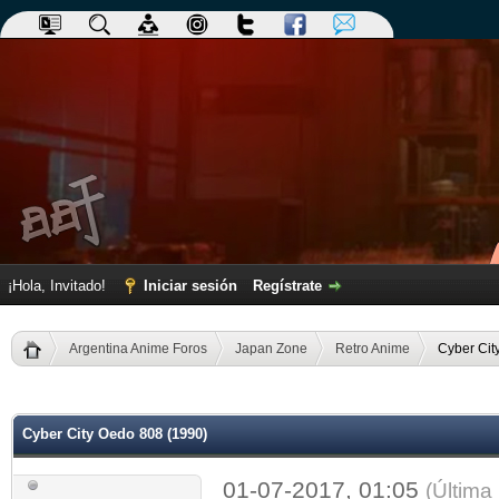
¡Hola, Invitado!
Iniciar sesión
Regístrate
Argentina Anime Foros
Japan Zone
Retro Anime
Cyber Cit
dia
Cyber City Oedo 808 (1990)
01-07-2017, 01:05
(Última