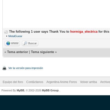
The following 1 user says Thank You to
hormiga_electrica
for this
•
MetalGuear
WWW
Buscar
«
Tema anterior
|
Tema siguiente
»
Ver la versión para impresión
Equipo del foro
Contáctanos
Argentina Anime Foros
Volver arriba
Archiv
Powered By
MyBB
, © 2002-2026
MyBB Group
.