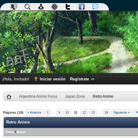
¡Hola, Invitado!
Iniciar sesión
Regístrate
Argentina Anime Foros
Japan Zone
Retro Anime
Páginas (18):
« Anterior
1
…
9
10
11
12
13
…
18
Siguiente »
Retro Anime
Tema
/
Autor