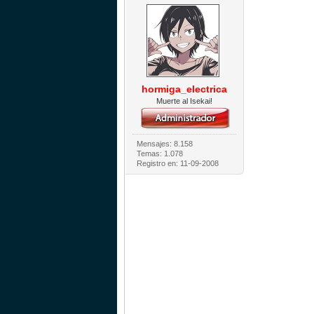
hormiga_electrica
Muerte al Isekai!
Mensajes: 8.158
Temas: 1.078
Registro en: 11-09-2008