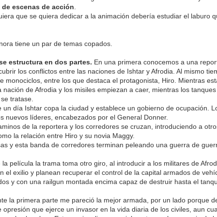
 de escenas de acción
.
uiera que se quiera dedicar a la animación debería estudiar el laburo 
nora tiene un par de temas copados.
 se estructura en dos partes.
En una primera conocemos a una report
cubrir los conflictos entre las naciones de Ishtar y Afrodia. Al mismo
e monociclos, entre los que destaca el protagonista, Hiro. Mientras est
a nación de Afrodia y los misiles empiezan a caer, mientras los tanques
se tratase.
un día Ishtar copa la ciudad y establece un gobierno de ocupación. Los 
s nuevos líderes, encabezados por el General Donner.
aminos de la reportera y los corredores se cruzan, introduciendo a otr
mo la relación entre Hiro y su novia Maggy.
s y esta banda de corredores terminan peleando una guerra de guerril
 la película la trama toma otro giro, al introducir a los militares de Af
n el exilio y planean recuperar el control de la capital armados de veh
s y con una railgun montada encima capaz de destruir hasta el tanqu
e la primera parte me pareció la mejor armada, por un lado porque de
 opresión que ejerce un invasor en la vida diaria de los civiles, aun 