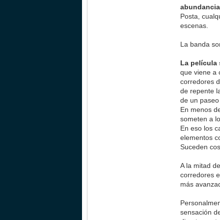
abundancia
Posta, cualq
escenas.
La banda so
La película
que viene a 
corredores d
de repente l
de un paseo 
En menos de 
someten a lo
En eso los c
elementos co
Suceden cosa
A la mitad de
corredores e
más avanzado
Personalment
sensación de