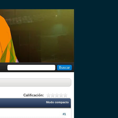
Calificación:
Modo compacto
#1