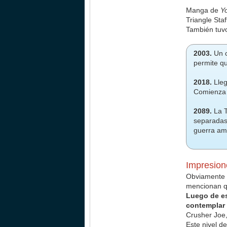
Manga de
Y
Triangle Sta
También tuvo
2003.
Un 
permite q
2018.
Lleg
Comienza 
2089.
La T
separadas,
guerra am
Impresion
Obviamente n
mencionan qu
Luego de es
contemplar 
Crusher Joe,
Este nivel 