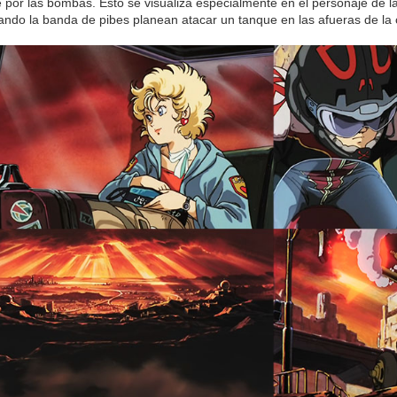
 por las bombas. Esto se visualiza especialmente en el personaje de l
ndo la banda de pibes planean atacar un tanque en las afueras de la