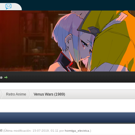
te
Retro Anime
Venus Wars (1989)
:08
(Última modificación: 15-07-2019, 01:11 por
hormiga_electrica
.)