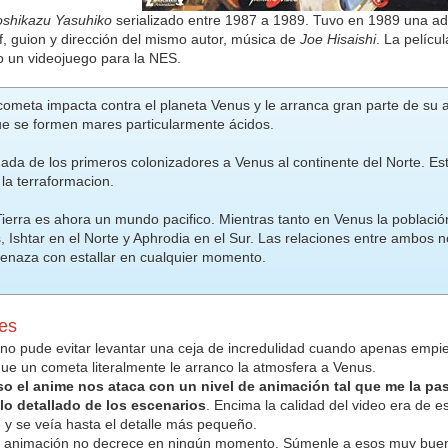
oshikazu Yasuhiko
serializado entre 1987 a 1989. Tuvo en 1989 una ad
ff, guion y dirección del mismo autor, música de
Joe Hisaishi
. La pelícu
 un videojuego para la NES.
cometa impacta contra el planeta Venus y le arranca gran parte de su 
ue se formen mares particularmente ácidos.
ada de los primeros colonizadores a Venus al continente del Norte. Est
la terraformacion.
ierra es ahora un mundo pacifico. Mientras tanto en Venus la poblaci
 Ishtar en el Norte y Aphrodia en el Sur. Las relaciones entre ambos 
enaza con estallar en cualquier momento.
es
o pude evitar levantar una ceja de incredulidad cuando apenas empie
e un cometa literalmente le arranco la atmosfera a Venus.
o el anime nos ataca con un nivel de animación tal que me la pa
lo detallado de los escenarios
. Encima la calidad del video era de e
 y se veía hasta el detalle más pequeño.
de animación no decrece en ningún momento. Súmenle a esos muy bue