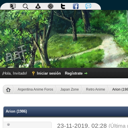
¡Hola, Invitado!
Iniciar sesión
Regístrate
Argentina Anime Foros
Japan Zone
Retro Anime
Arion (19
dia
Arion (1986)
23-11-2019, 02:28
(Última