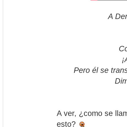
A De
Co
¡
Pero él se tran
Dim
A ver, ¿como se llam
esto?