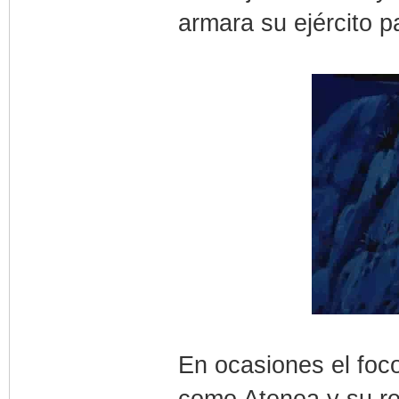
armara su ejército p
En ocasiones el foc
como Atenea y su rel