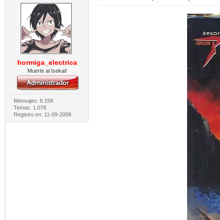
hormiga_electrica
Muerte al Isekai!
Mensajes: 8.158
Temas: 1.078
Registro en: 11-09-2008