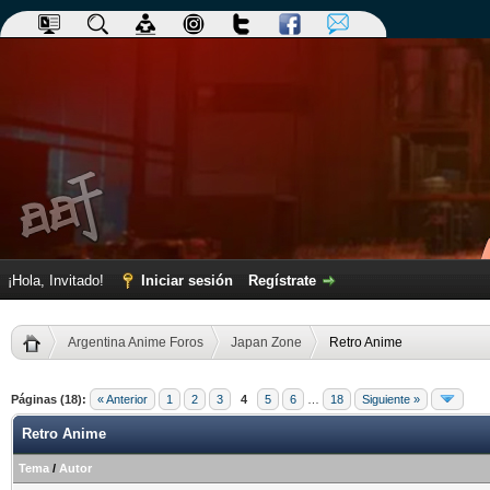
¡Hola, Invitado!
Iniciar sesión
Regístrate
Argentina Anime Foros
Japan Zone
Retro Anime
Páginas (18):
« Anterior
1
2
3
4
5
6
…
18
Siguiente »
Retro Anime
Tema
/
Autor