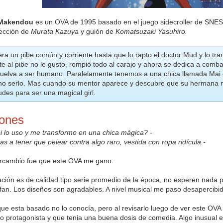
 Makendou
es un OVA de 1995 basado en el juego sidecroller de SNE
ección de
Murata Kazuya
y guión de
Komatsuzaki Yasuhiro.
a un pibe común y corriente hasta que lo rapto el doctor Mud y lo tr
 al pibe no le gusto, rompió todo al carajo y ahora se dedica a comb
vuelva a ser humano. Paralelamente tenemos a una chica llamada Mai q
a no serlo. Mas cuando su mentor aparece y descubre que su hermana m
tudes para ser una magical girl.
iones
i lo uso y me transformo en una chica mágica? -
vas a tener que pelear contra algo raro, vestida con ropa ridícula.-
ercambio fue que este OVA me gano.
ación es de calidad tipo serie promedio de la época, no esperen nada
fan. Los diseños son agradables. A nivel musical me paso desapercibi
que esta basado no lo conocía, pero al revisarlo luego de ver este OVA 
 protagonista y que tenia una buena dosis de comedia. Algo inusual e