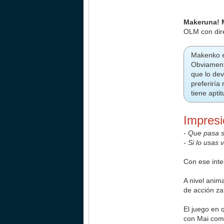
Makeruna!
OLM con dir
Makenko er
Obviamente
que lo de
preferirí
tiene apti
Impres
- Que pasa s
- Si lo usas 
Con ese int
A nivel anim
de acción za
El juego en 
con Mai como