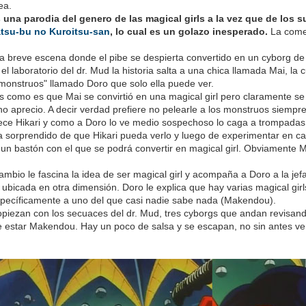
ea.
 una parodia del genero de las magical girls a la vez que de los 
atsu-bu no Kuroitsu-san
, lo cual es un golazo inesperado.
La comed
a breve escena donde el pibe se despierta convertido en un cyborg 
l laboratorio del dr. Mud la historia salta a una chica llamada Mai, la 
i-monstruos" llamado Doro que solo ella puede ver.
como es que Mai se convirtió en una magical girl pero claramente se 
ho aprecio. A decir verdad prefiere no pelearle a los monstruos siemp
ce Hikari y como a Doro lo ve medio sospechoso lo caga a trompadas
a sorprendido de que Hikari pueda verlo y luego de experimentar en ca
 un bastón con el que se podrá convertir en magical girl. Obviamente Ma
cambio le fascina la idea de ser magical girl y acompaña a Doro a la jef
 ubicada en otra dimensión. Doro le explica que hay varias magical gir
pecíficamente a uno del que casi nadie sabe nada (Makendou).
opiezan con los secuaces del dr. Mud, tres cyborgs que andan revisando 
estar Makendou. Hay un poco de salsa y se escapan, no sin antes ver 