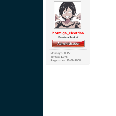
hormiga_electrica
Muerte al Isekai!
Mensajes: 8.158
Temas: 1.078
Registro en: 11-09-2008