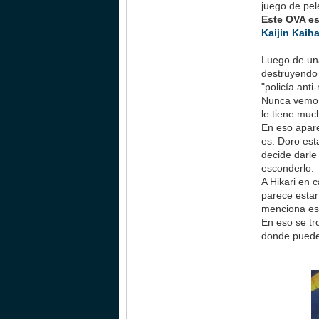
juego de pel
Este OVA es
Kaijin Kaih
Luego de un
destruyendo e
"policía ant
Nunca vemos 
le tiene muc
En eso apare
es. Doro est
decide darle
esconderlo.
A Hikari en 
parece estar
menciona es
En eso se tr
donde puede 