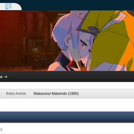
te
Retro Anime
Makeruna! Makendo (1995)
52