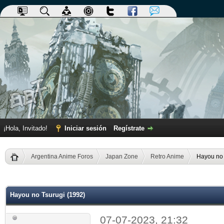
¡Hola, Invitado!
Iniciar sesión
Regístrate
Argentina Anime Foros
Japan Zone
Retro Anime
Hayou no 
dia
Hayou no Tsurugi (1992)
07-07-2023, 21:32