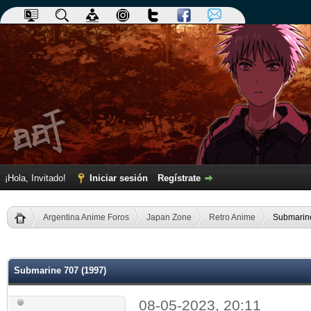
¡Hola, Invitado!
Iniciar sesión
Regístrate
Argentina Anime Foros
Japan Zone
Retro Anime
Submarin
dia
Submarine 707 (1997)
08-05-2023, 20:11