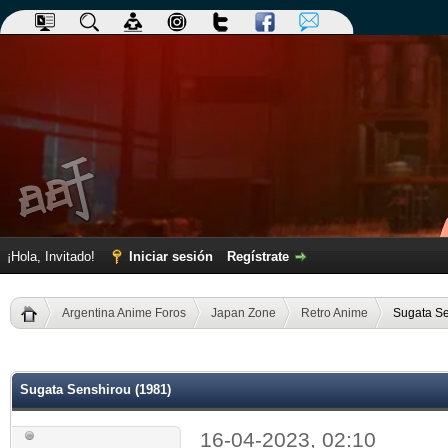
¡Hola, Invitado!
Iniciar sesión
Regístrate
Argentina Anime Foros
Japan Zone
Retro Anime
Sugata Se
dia
Sugata Senshirou (1981)
16-04-2023, 02:10