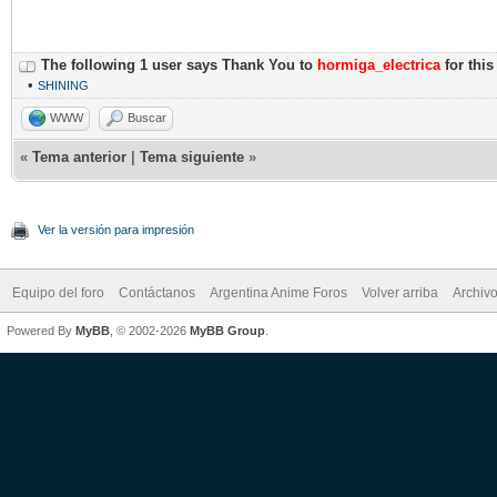
The following 1 user says Thank You to
hormiga_electrica
for this
•
SHINING
WWW
Buscar
«
Tema anterior
|
Tema siguiente
»
Ver la versión para impresión
Equipo del foro
Contáctanos
Argentina Anime Foros
Volver arriba
Archiv
Powered By
MyBB
, © 2002-2026
MyBB Group
.