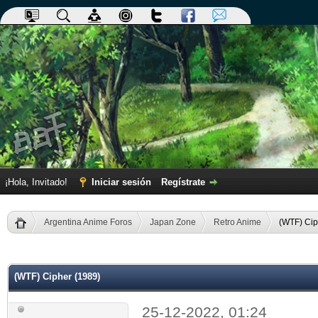
¡Hola, Invitado!
Iniciar sesión
Regístrate
Argentina Anime Foros
Japan Zone
Retro Anime
(WTF) Cip
dia
(WTF) Cipher (1989)
25-12-2022, 01:24