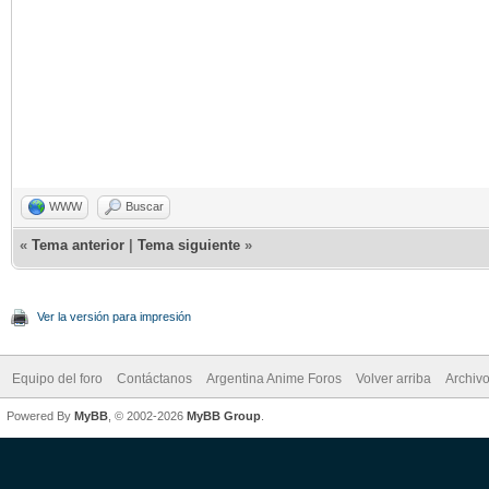
WWW
Buscar
«
Tema anterior
|
Tema siguiente
»
Ver la versión para impresión
Equipo del foro
Contáctanos
Argentina Anime Foros
Volver arriba
Archiv
Powered By
MyBB
, © 2002-2026
MyBB Group
.