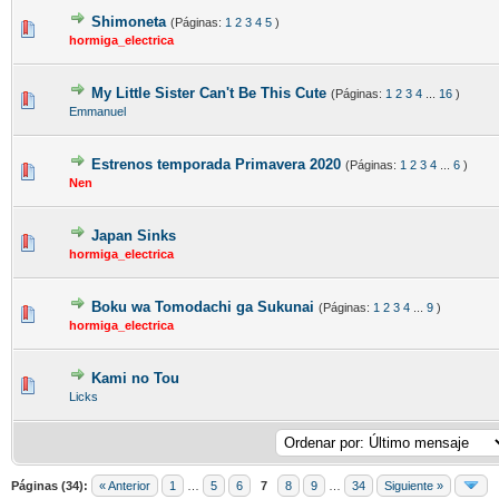
Shimoneta
(Páginas:
1
2
3
4
5
)
hormiga_electrica
My Little Sister Can't Be This Cute
(Páginas:
1
2
3
4
...
16
)
Emmanuel
Estrenos temporada Primavera 2020
(Páginas:
1
2
3
4
...
6
)
Nen
Japan Sinks
hormiga_electrica
Boku wa Tomodachi ga Sukunai
(Páginas:
1
2
3
4
...
9
)
hormiga_electrica
Kami no Tou
Licks
Páginas (34):
« Anterior
1
…
5
6
7
8
9
…
34
Siguiente »