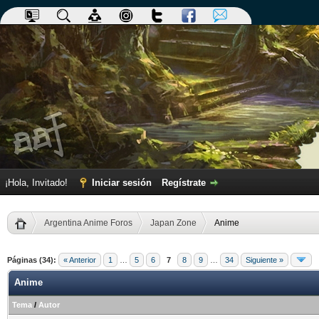
¡Hola, Invitado!
Iniciar sesión
Regístrate
Argentina Anime Foros
Japan Zone
Anime
Páginas (34):
« Anterior
1
…
5
6
7
8
9
…
34
Siguiente »
Anime
Tema
/
Autor