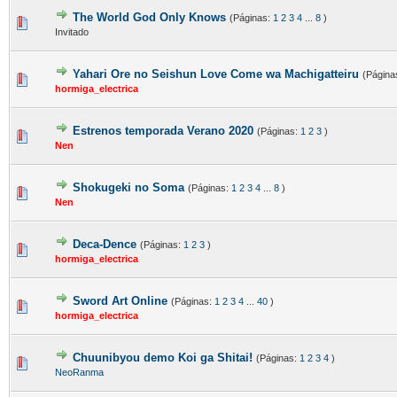
The World God Only Knows
(Páginas:
1
2
3
4
...
8
)
Invitado
Yahari Ore no Seishun Love Come wa Machigatteiru
(Página
hormiga_electrica
Estrenos temporada Verano 2020
(Páginas:
1
2
3
)
Nen
Shokugeki no Soma
(Páginas:
1
2
3
4
...
8
)
Nen
Deca-Dence
(Páginas:
1
2
3
)
hormiga_electrica
Sword Art Online
(Páginas:
1
2
3
4
...
40
)
hormiga_electrica
Chuunibyou demo Koi ga Shitai!
(Páginas:
1
2
3
4
)
NeoRanma