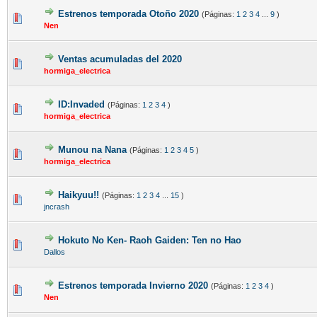
Estrenos temporada Otoño 2020
(Páginas:
1
2
3
4
...
9
)
Nen
Ventas acumuladas del 2020
hormiga_electrica
ID:Invaded
(Páginas:
1
2
3
4
)
hormiga_electrica
Munou na Nana
(Páginas:
1
2
3
4
5
)
hormiga_electrica
Haikyuu!!
(Páginas:
1
2
3
4
...
15
)
jncrash
Hokuto No Ken- Raoh Gaiden: Ten no Hao
Dallos
Estrenos temporada Invierno 2020
(Páginas:
1
2
3
4
)
Nen