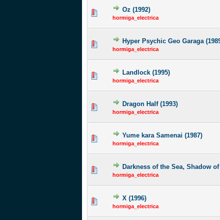
Oz (1992)
hormiga_electrica
Hyper Psychic Geo Garaga (198
hormiga_electrica
Landlock (1995)
hormiga_electrica
Dragon Half (1993)
hormiga_electrica
Yume kara Samenai (1987)
hormiga_electrica
Darkness of the Sea, Shadow of
hormiga_electrica
X (1996)
hormiga_electrica