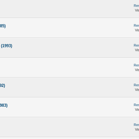
Res
Vi
985)
Res
Vi
 (1993)
Res
Vi
Res
Vi
92)
Res
Vi
983)
Res
Vi
Res
Vi