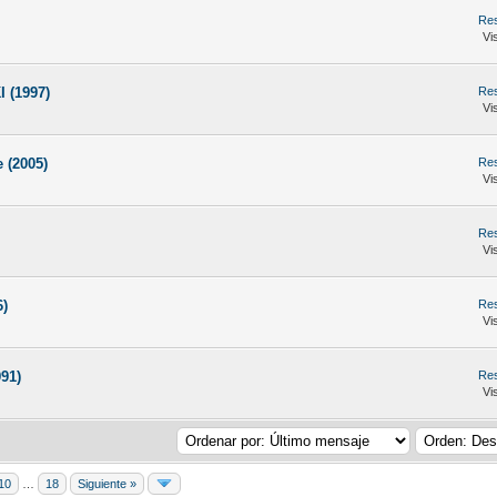
Res
Vi
 (1997)
Res
Vi
 (2005)
Res
Vi
Res
Vi
6)
Res
Vi
991)
Res
Vi
10
…
18
Siguiente »