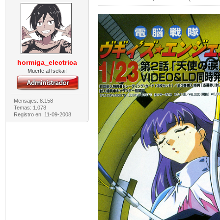
hormiga_electrica
Muerte al Isekai!
Mensajes: 8.158
Temas: 1.078
Registro en: 11-09-2008