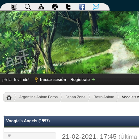
¡Hola, Invitado!
Iniciar sesión
Regístrate
Argentina Anime Foros
Japan Zone
Retro Anime
Voogie's 
dia
Voogie's Angels (1997)
21-02-2021, 17:45
(Última