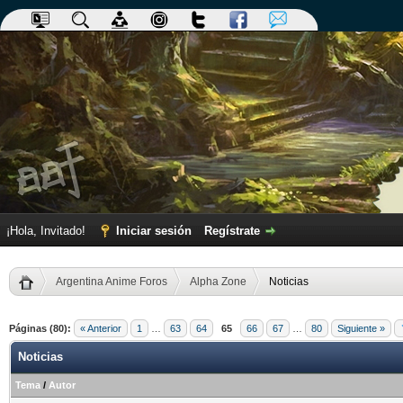
¡Hola, Invitado!
Iniciar sesión
Regístrate
Argentina Anime Foros
Alpha Zone
Noticias
Páginas (80):
« Anterior
1
…
63
64
65
66
67
…
80
Siguiente »
Noticias
Tema
/
Autor