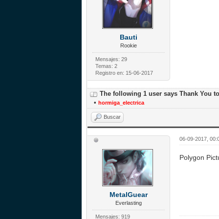
Bauti
Rookie
Mensajes: 29
Temas: 2
Registro en: 15-06-2017
The following 1 user says Thank You t
•
hormiga_electrica
Buscar
06-09-2017, 00:
Polygon Pic
MetalGuear
Everlasting
Mensajes: 919