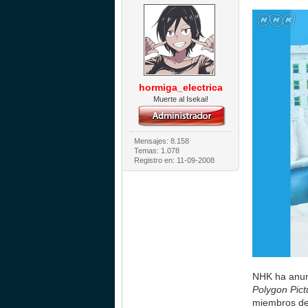
hormiga_electrica
Muerte al Isekai!
Mensajes: 8.158
Temas: 1.078
Registro en: 11-09-2008
NHK ha anunc
Polygon Pict
miembros de