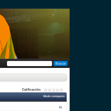
Calificación:
Modo compacto
#1