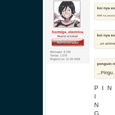
koi nya es
NHK ha anuncia
hormiga_electrica
koi nya es
Muerte al Isekai!
...un anim
Mensajes: 8.158
Temas: 1.078
Registro en: 11-09-2008
penguin n
...Pingu..
P I N
I
N
G