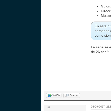
Guion:
Direcc
Música
En esta h
personas c
como siem
La serie se 
de 26 capítu
WWW
Buscar
04-09-2017, 23: