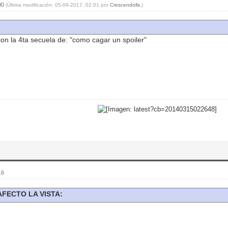
:00
(Última modificación: 05-09-2017, 02:01 por
Crescendolls
.)
on la 4ta secuela de: "como cagar un spoiler"
16
AFECTO LA VISTA: