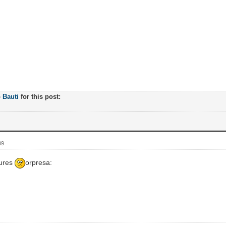
o
Bauti
for this post:
09
tures
orpresa: