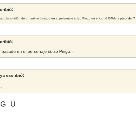
cribió:
do la emisión de un anime basado en el personaje suizo Pingu en el canal E-Tele a partir del 7
cribió:
e basado en el personaje suizo Pingu...
ya escribió:
.
 G U