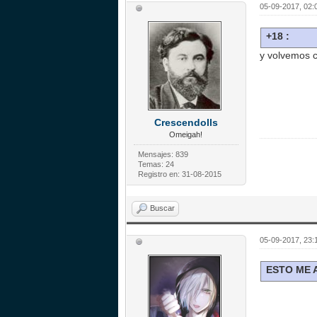
05-09-2017, 02
+18 :
y volvemos c
Crescendolls
Omeigah!
Mensajes: 839
Temas: 24
Registro en: 31-08-2015
Buscar
05-09-2017, 23:
ESTO ME 