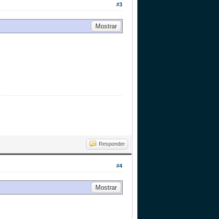
#3
Responder
#4