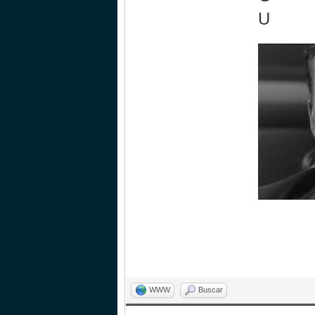
U
WWW
Buscar