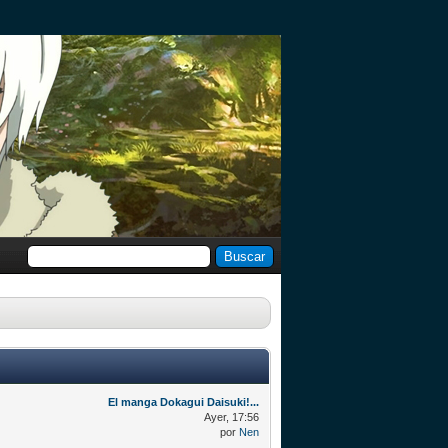
El manga Dokagui Daisuki!...
Ayer
, 17:56
por
Nen