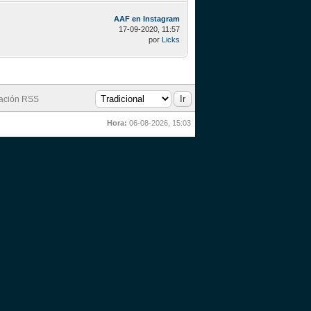
AAF en Instagram
17-09-2020, 11:57
por
Licks
cación RSS
Hora:
06-08-2026, 15:03