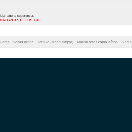
dejar alguna sugerencia.
MERO ANTES DE POSTEAR.
 Foros
Volver arriba
Archivo (Modo simple)
Marcar foros como leídos
Sindi