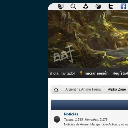
¡Hola, Invitado!
Iniciar sesión
Regístra
Argentina Anime Foros
Alpha Zone
Noticias
Temas: 1.595 Mensajes: 5.179
Noticias de Anime, Manga, Live-Action, y otras