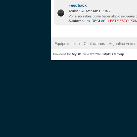
Feedback
Temas: 28 Mensajes: 1.017
Por si no sabés como hacer algo o si querés 
Subforos:
REGLAS -
LEETE ESTO PRI
Equipo del foro
Contáctanos
Argentina Anime
Powered By
MyBB
, © 2002-2026
MyBB Group
.