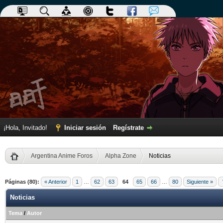
¡Hola, Invitado!
Iniciar sesión
Regístrate
Argentina Anime Foros
Alpha Zone
Noticias
Páginas (80):
« Anterior
1
…
62
63
64
65
66
…
80
Siguiente »
Noticias
Tema
/
Autor