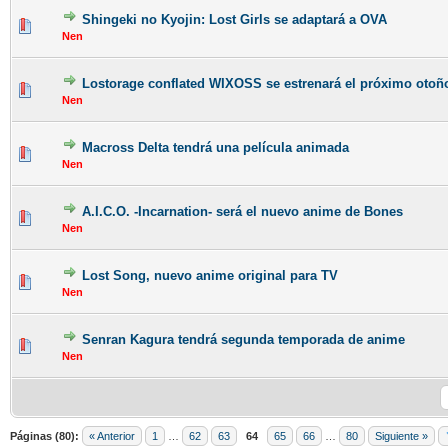
Shingeki no Kyojin: Lost Girls se adaptará a OVA
Nen
Lostorage conflated WIXOSS se estrenará el próximo otoñ
Nen
Macross Delta tendrá una película animada
Nen
A.I.C.O. -Incarnation- será el nuevo anime de Bones
Nen
Lost Song, nuevo anime original para TV
Nen
Senran Kagura tendrá segunda temporada de anime
Nen
Páginas (80):
« Anterior
1
…
62
63
64
65
66
…
80
Siguiente »