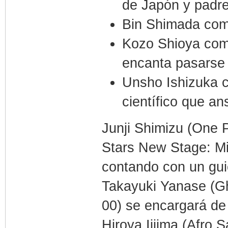
de Japón y padr
Bin Shimada como
Kozo Shioya como
encanta pasarse 
Unsho Ishizuka c
científico que a
Junji Shimizu (One 
Stars New Stage: Mir
contando con un gu
Takayuki Yanase (Gh
00) se encargará de
Hiroya Iijima (Afro 