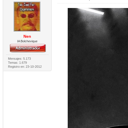
Nen
IA Bolchevique
Mensajes: 5.173
Temas: 1.679
Registro en: 23-10-2012