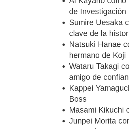
Ai Kayano como S
de Investigación
Sumire Uesaka co
clave de la histor
Natsuki Hanae co
hermano de Koji
Wataru Takagi c
amigo de confia
Kappei Yamaguch
Boss
Masami Kikuchi 
Junpei Morita com