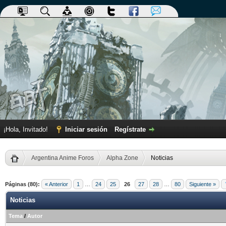
¡Hola, Invitado!
Iniciar sesión
Regístrate
Argentina Anime Foros
Alpha Zone
Noticias
Páginas (80):
« Anterior
1
…
24
25
26
27
28
…
80
Siguiente »
Noticias
Tema
/
Autor