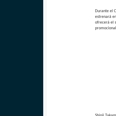
Durante el 
estrenará en
ofrecerá el 
promocional
Shinji Takam