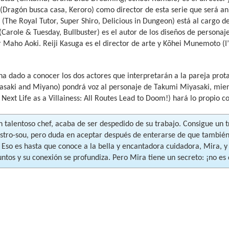
(Dragón busca casa, Keroro) como director de esta serie que será a
(The Royal Tutor, Super Shiro, Delicious in Dungeon) está al cargo d
Carole & Tuesday, Bullbuster) es el autor de los diseños de personaje
 Maho Aoki. Reiji Kasuga es el director de arte y Kōhei Munemoto (I
a dado a conocer los dos actores que interpretarán a la pareja prot
asaki and Miyano) pondrá voz al personaje de Takumi Miyasaki, mie
Next Life as a Villainess: All Routes Lead to Doom!) hará lo propio c
n talentoso chef, acaba de ser despedido de su trabajo. Consigue un 
stro-sou, pero duda en aceptar después de enterarse de que también 
 Eso es hasta que conoce a la bella y encantadora cuidadora, Mira, y
untos y su conexión se profundiza. Pero Mira tiene un secreto: ¡no e