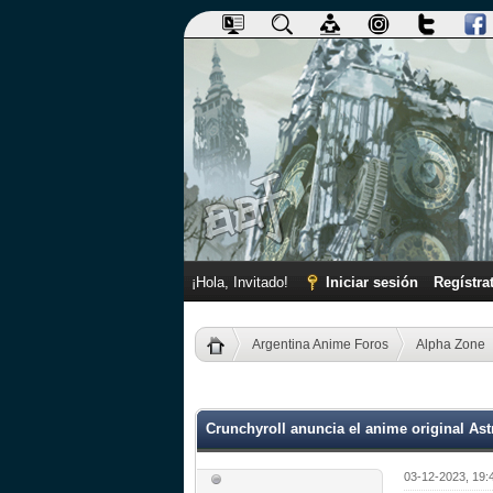
¡Hola, Invitado!
Iniciar sesión
Regístra
Argentina Anime Foros
Alpha Zone
0 voto(s) - 0 Media
1
2
3
4
5
Crunchyroll anuncia el anime original Ast
03-12-2023, 19: