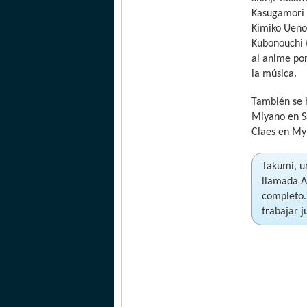
Kasugamori 
Kimiko Ueno 
Kubonouchi (
al anime por
la música.
También se h
Miyano en S
Claes en My 
Takumi, u
llamada A
completo.
trabajar j