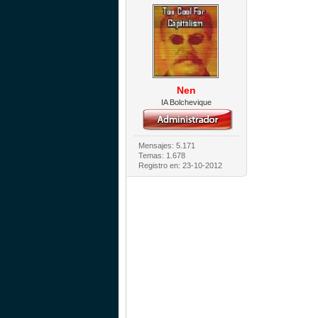
Nen
IA Bolchevique
Mensajes: 5.171
Temas: 1.678
Registro en: 23-10-2012