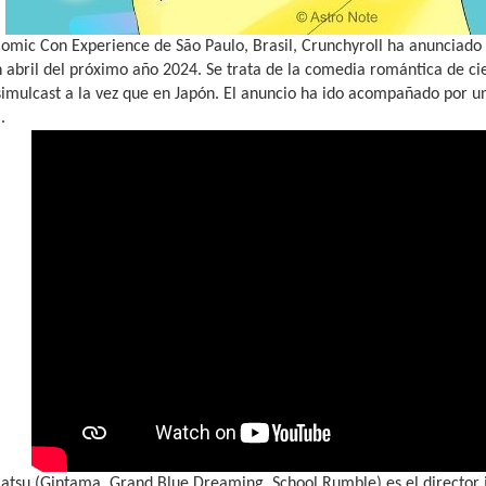
Comic Con Experience de São Paulo, Brasil, Crunchyroll ha anunciado
 abril del próximo año 2024. Se trata de la comedia romántica de cien
simulcast a la vez que en Japón. El anuncio ha ido acompañado por 
.
atsu (Gintama, Grand Blue Dreaming, School Rumble) es el director 