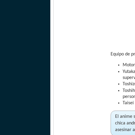
Equipo de p
Motono
Yutaka
superv
Toshiz
Toshih
person
Taisei
El anime 
chica and
asesinar a