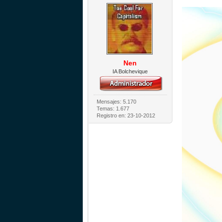
Nen
IA Bolchevique
Mensajes: 5.170
Temas: 1.677
Registro en: 23-10-2012