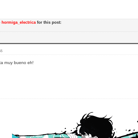
o
hormiga_electrica
for this post:
55
sta muy bueno eh!