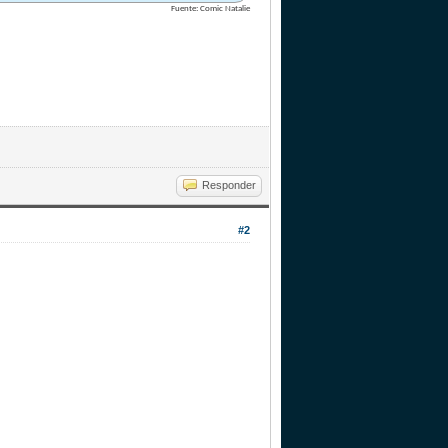
Fuente: Comic Natalie
Responder
#2