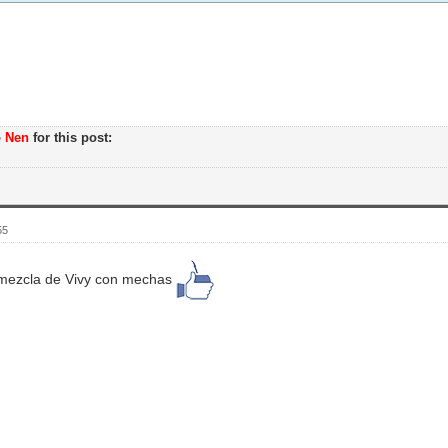
o
Nen
for this post:
55
mezcla de Vivy con mechas