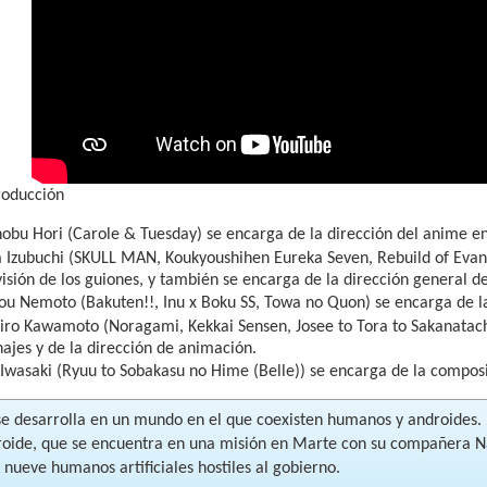
roducción
bu Hori (Carole & Tuesday) se encarga de la dirección del anime en
 Izubuchi (SKULL MAN, Koukyoushihen Eureka Seven, Rebuild of Evang
isión de los guiones, y también se encarga de la dirección general de
ou Nemoto (Bakuten!!, Inu x Boku SS, Towa no Quon) se encarga de la e
iro Kawamoto (Noragami, Kekkai Sensen, Josee to Tora to Sakanatach
ajes y de la dirección de animación.
 Iwasaki (Ryuu to Sobakasu no Hime (Belle)) se encarga de la compos
se desarrolla en un mundo en el que coexisten humanos y androides. 
roide, que se encuentra en una misión en Marte con su compañera N
 nueve humanos artificiales hostiles al gobierno.