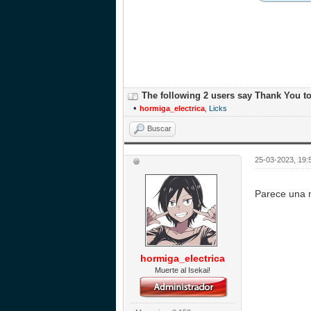
The following 2 users say Thank You t
•
hormiga_electrica
,
Licks
Buscar
25-03-2023, 19:
Parece una 
hormiga_electrica
Muerte al Isekai!