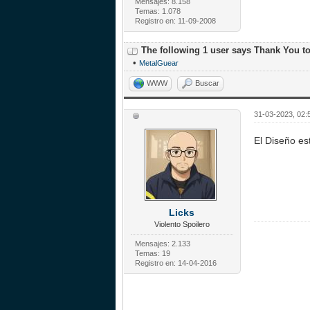
Mensajes: 8.158
Temas: 1.078
Registro en: 11-09-2008
The following 1 user says Thank You t
•
MetalGuear
WWW
Buscar
31-03-2023, 02:
El Diseño e
Licks
Violento Spoilero
Mensajes: 2.133
Temas: 19
Registro en: 14-04-2016