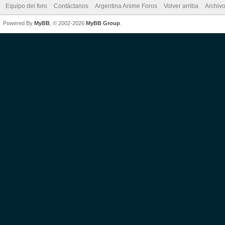
Equipo del foro
Contáctanos
Argentina Anime Foros
Volver arriba
Archiv
Powered By
MyBB
, © 2002-2026
MyBB Group
.