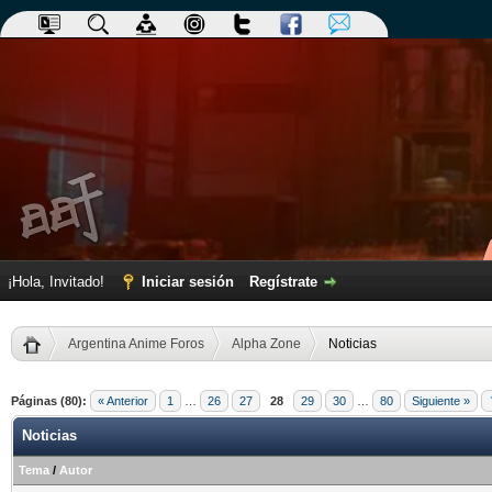
¡Hola, Invitado!
Iniciar sesión
Regístrate
Argentina Anime Foros
Alpha Zone
Noticias
Páginas (80):
« Anterior
1
…
26
27
28
29
30
…
80
Siguiente »
Noticias
Tema
/
Autor