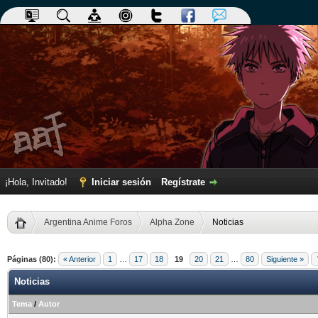
¡Hola, Invitado!
Iniciar sesión
Regístrate
Argentina Anime Foros
Alpha Zone
Noticias
Páginas (80):
« Anterior
1
…
17
18
19
20
21
…
80
Siguiente »
Noticias
Tema
/
Autor