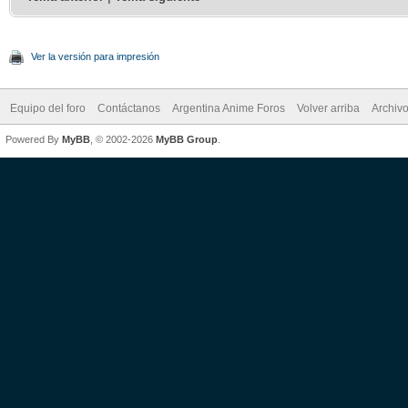
Ver la versión para impresión
Equipo del foro
Contáctanos
Argentina Anime Foros
Volver arriba
Archiv
Powered By
MyBB
, © 2002-2026
MyBB Group
.