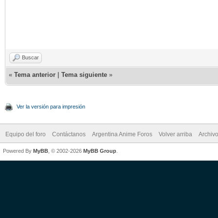
Buscar
«
Tema anterior
|
Tema siguiente
»
Ver la versión para impresión
Equipo del foro
Contáctanos
Argentina Anime Foros
Volver arriba
Archiv
Powered By
MyBB
, © 2002-2026
MyBB Group
.