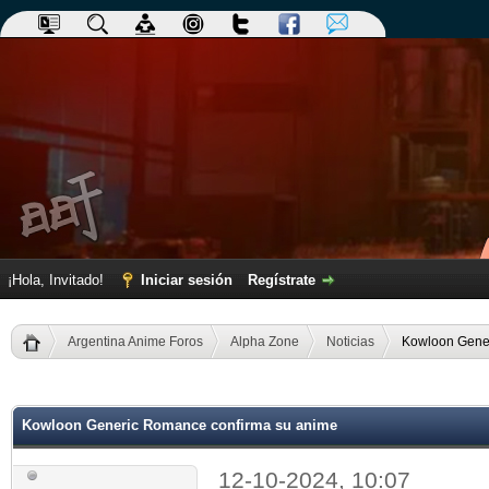
¡Hola, Invitado!
Iniciar sesión
Regístrate
Argentina Anime Foros
Alpha Zone
Noticias
Kowloon Gene
dia
Kowloon Generic Romance confirma su anime
12-10-2024, 10:07