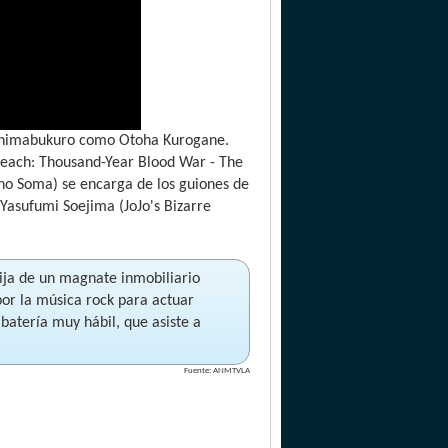
i Shimabukuro como Otoha Kurogane.
Bleach: Thousand-Year Blood War - The
no Soma) se encarga de los guiones de
 Yasufumi Soejima (JoJo's Bizarre
hija de un magnate inmobiliario
por la música rock para actuar
batería muy hábil, que asiste a
Fuente: ANMTVLA