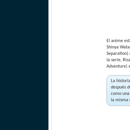
El anime es
Shinya Watad
Separation)
la serie, Ri
Adventure) e
La histori
después d
como una j
la misma 