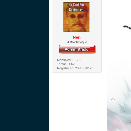
Nen
IA Bolchevique
Mensajes: 5.173
Temas: 1.679
Registro en: 23-10-2012