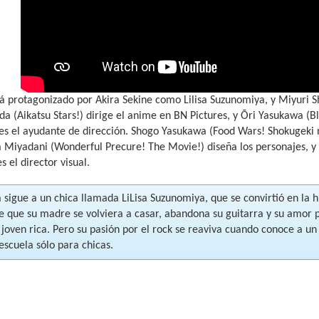
tá protagonizado por Akira Sekine como Lilisa Suzunomiya, y Miyur
a (Aikatsu Stars!) dirige el anime en BN Pictures, y Ōri Yasukawa (
 es el ayudante de dirección. Shogo Yasukawa (Food Wars! Shokugeki 
sa Miyadani (Wonderful Precure! The Movie!) diseña los personajes, y
s el director visual.
a sigue a un chica llamada LiLisa Suzunomiya, que se convirtió en la 
e que su madre se volviera a casar, abandona su guitarra y su amor 
oven rica. Pero su pasión por el rock se reaviva cuando conoce a un 
escuela sólo para chicas.