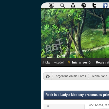
¡Hola, Invitado!
Iniciar sesión
Regístra
Argentina Anime Foros
Alpha Zone
0 voto(s) - 0 Media
1
2
3
4
5
Rock is a Lady's Modesty presenta su pr
08-11-2024, 21: