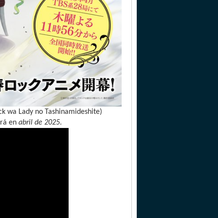
ock wa Lady no Tashinamideshite)
ará en
abril de 2025
.