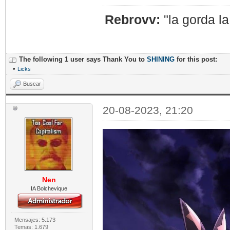
Rebrovv:
"la gorda l
The following 1 user says Thank You to
SHINING
for this post:
•
Licks
Buscar
20-08-2023, 21:20
Nen
IA Bolchevique
Mensajes: 5.173
Temas: 1.679