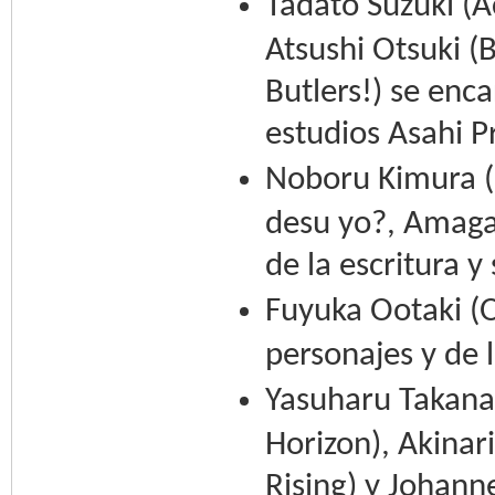
Tadato Suzuki (A
Atsushi Otsuki 
Butlers!) se enc
estudios Asahi P
Noboru Kimura (M
desu yo?, Amaga
de la escritura y
Fuyuka Ootaki (O
personajes y de 
Yasuharu Takanas
Horizon), Akinar
Rising) y Johann