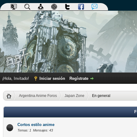
¡Hola, Invitado!
Iniciar sesión
Regístrate
Argentina Anime Foros
Japan Zone
En general
F
Cortos estilo anime
Temas: 1 Mensajes: 43