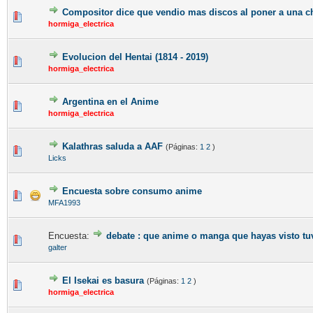
Compositor dice que vendio mas discos al poner a una c
hormiga_electrica
Evolucion del Hentai (1814 - 2019)
hormiga_electrica
Argentina en el Anime
hormiga_electrica
Kalathras saluda a AAF
(Páginas:
1
2
)
Licks
Encuesta sobre consumo anime
MFA1993
Encuesta:
debate : que anime o manga que hayas visto tuv
galter
El Isekai es basura
(Páginas:
1
2
)
hormiga_electrica