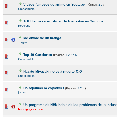
Videos famosos de anime en Youtube
(Páginas:
1
2
)
Crescendolls
TOEI lanza canal oficial de Tokusatsu en Youtube
Robertino
Me olvide de un manga
Jorgito
Top 10 Canciones
(Páginas:
1
2
3
4
5
)
Crescendolls
Hayato Miyazaki no está muerto O.O
Crescendolls
Hologramas re copados !
(Páginas:
1
2
3
)
jncrash
Un programa de NHK habla de los problemas de la indust
hormiga_electrica