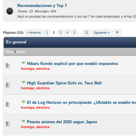
Recomendaciones y Top 7
Temas: 33 Mensajes: 654
Aquí se postean las recomendaciones y los top 7 de cada temporada, y el top 10
Páginas (12):
« Anterior
1
2
3
4
5
…
12
Siguiente »
En general
Tema
/
Autor
Hikaru Kondo explicó por que evadió impuestos
hormiga_electrica
High Guardian Spice Girls vs. Taco Bell
hormiga_electrica
El de Log Horizon un principiante: ¿Ufotable se evadio t
hormiga_electrica
Peores animes del 2020 segun Japon
hormiga_electrica