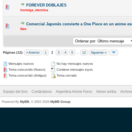
FOREVER DOBLAJES
hormiga_electrica
Comercial Japonés convierte a One Piece en un anime es
Nen
Páginas (12):
« Anterior
1
2
3
4
5
…
12
Siguiente »
Mensajes nuevos
No hay mensajes nuevos
Tema concurrido (Nuevo)
Contiene mensajes tuyos
Tema concurrido (Antiguo)
Tema cerrado
Equipo del foro
Contáctanos
Argentina Anime Foros
Volver arriba
Archiv
Powered By
MyBB
, © 2002-2026
MyBB Group
.