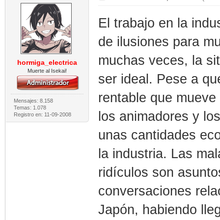
El trabajo en la indu
de ilusiones para mu
muchas veces, la si
hormiga_electrica
Muerte al Isekai!
ser ideal. Pese a q
rentable que mueve 
Mensajes: 8.158
Temas: 1.078
los animadores y lo
Registro en: 11-09-2008
unas cantidades eco
la industria. Las ma
ridículos son asunt
conversaciones rela
Japón, habiendo lle