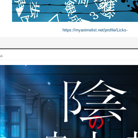
https://myanimelist.net/profile/Licks-
44