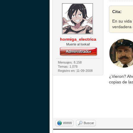
Cita:
En su vida
verdadera 
hormiga_electrica
Muerte al Isekai!
Mensajes: 8.158
Temas: 1.078
Registro en: 11-09-2008
¿Vieron? Aho
copias de la
WWW
Buscar