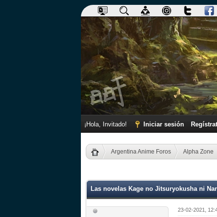
¡Hola, Invitado!
Iniciar sesión
Regístra
Argentina Anime Foros
Alpha Zone
0 voto(s) - 0 Media
1
2
3
4
5
Las novelas Kage no Jitsuryokusha ni Nar
23-02-2021, 12: