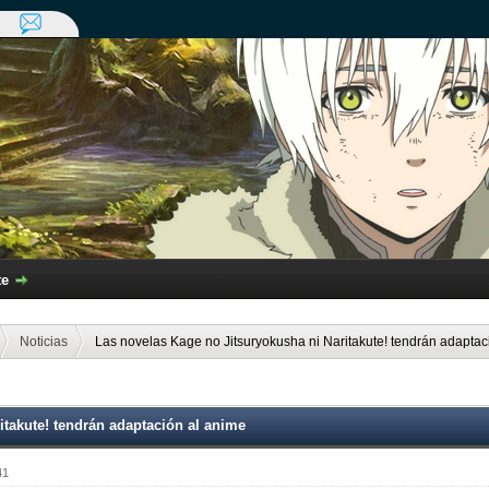
te
Noticias
Las novelas Kage no Jitsuryokusha ni Naritakute! tendrán adaptac
itakute! tendrán adaptación al anime
41