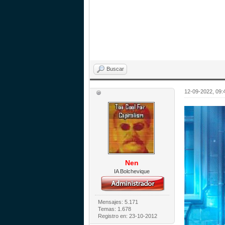
Buscar
12-09-2022, 09:
Nen
IA Bolchevique
Mensajes: 5.171
Temas: 1.678
Registro en: 23-10-2012