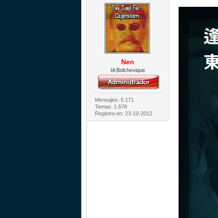
Nen
IA Bolchevique
Mensajes: 5.171
Temas: 1.678
Registro en: 23-10-2012