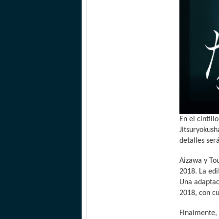
En el cintil
Jitsuryokush
detalles se
Aizawa y Tou
2018. La edi
Una adaptac
2018, con cu
Finalmente, 