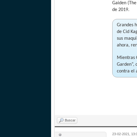
Gaiden (The 
de 2019.
Grandes hé
de Cid Ka
sus maquin
ahora, re
Mientras 
Garden”, c
contra el
Buscar
23-02-2021, 13: