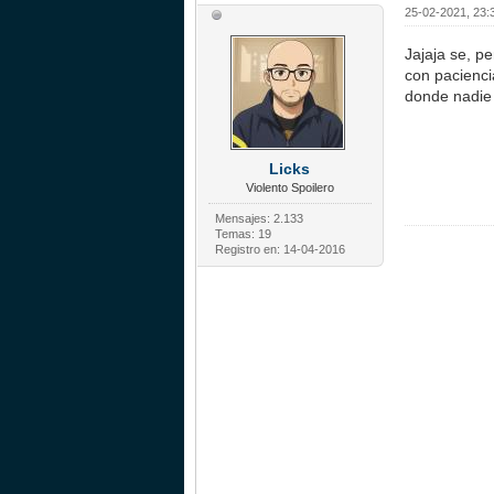
25-02-2021, 23:
Jajaja se, p
con paciencia
donde nadie 
Licks
Violento Spoilero
Mensajes: 2.133
Temas: 19
Registro en: 14-04-2016