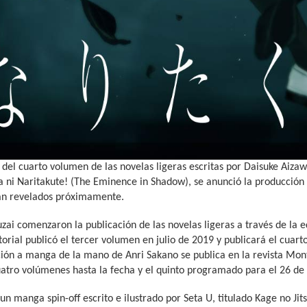
lo del cuarto volumen de las novelas ligeras escritas por Daisuke Aiza
a ni Naritakute! (The Eminence in Shadow), se anunció la producció
rán revelados próximamente.
zai comenzaron la publicación de las novelas ligeras a través de la
torial publicó el tercer volumen en julio de 2019 y publicará el cuar
ión a manga de la mano de Anri Sakano se publica en la revista Mo
atro volúmenes hasta la fecha y el quinto programado para el 26 de 
un manga spin-off escrito e ilustrado por Seta U, titulado Kage no Ji