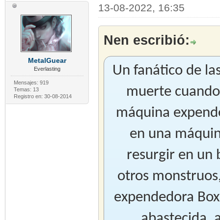
13-08-2022, 16:35
Nen escribió:
MetalGuear
Un fanático de l
Everlasting
Mensajes: 919
muerte cuando,
Temas: 13
Registro en: 30-08-2014
máquina expended
en una máquin
resurgir en un
otros monstruos,
expendedora Box
abastecida, 