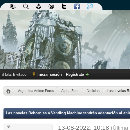
¡Hola, Invitado!
Iniciar sesión
Regístrate
Argentina Anime Foros
Alpha Zone
Noticias
Las novelas R
dia
Las novelas Reborn as a Vending Machine tendrán adaptación al an
13-08-2022, 10:18
(Última