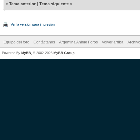
«
Tema anterior
|
Tema siguiente
»
Ver la versión para impresión
Equipo del foro
Contáctanos
Argentina Anime Foros
Volver arriba
Archiv
Powered By
MyBB
, © 2002-2026
MyBB Group
.