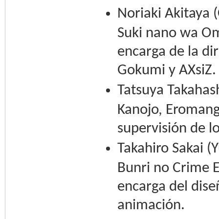
Noriaki Akitaya
Suki nano wa Om
encarga de la di
Gokumi y AXsiZ.
Tatsuya Takahash
Kanojo, Eromanga
supervisión de l
Takahiro Sakai (
Bunri no Crime E
encarga del dise
animación.