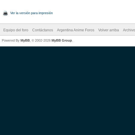
Ver la versión para impresión
Equipo del foro
Contáctanos
Argentina Anime Foros
Volver arriba
Archiv
Powered By
MyBB
, © 2002-2026
MyBB Group
.