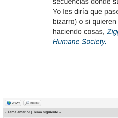
secuencias donde s
Yo les diría que pa
bizarro) o si quier
haciendo cosas,
Zig
Humane Society.
WWW
Buscar
«
Tema anterior
|
Tema siguiente
»