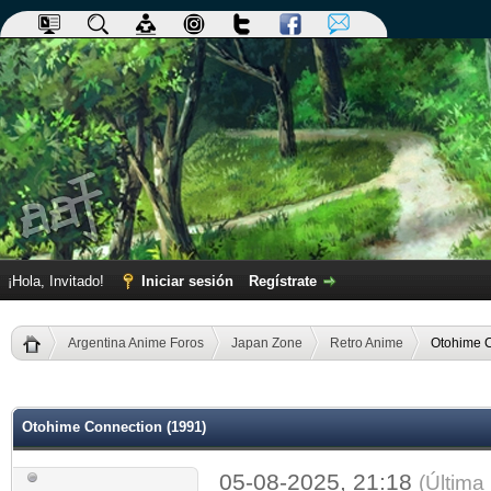
¡Hola, Invitado!
Iniciar sesión
Regístrate
Argentina Anime Foros
Japan Zone
Retro Anime
Otohime C
dia
Otohime Connection (1991)
05-08-2025, 21:18
(Última