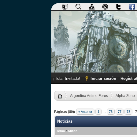
¡Hola, Invitado!
Iniciar sesión
Regístra
Argentina Anime Foros
Alpha Zone
Páginas (80):
« Anterior
1
…
76
77
78
7
Noticias
Tema
/
Autor