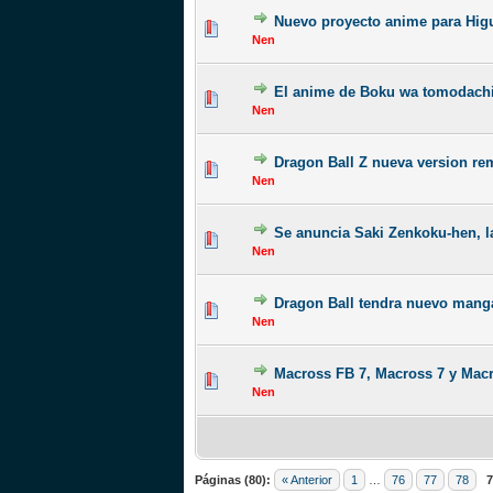
Nuevo proyecto anime para Hig
Nen
El anime de Boku wa tomodachi
Nen
Dragon Ball Z nueva version re
Nen
Se anuncia Saki Zenkoku-hen, l
Nen
Dragon Ball tendra nuevo mang
Nen
Macross FB 7, Macross 7 y Macr
Nen
Páginas (80):
« Anterior
1
…
76
77
78
7