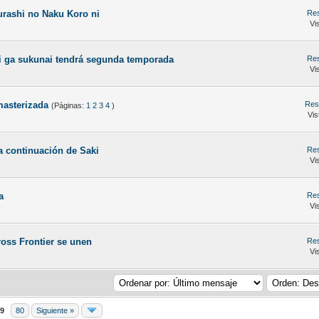
urashi no Naku Koro ni
Res
Vi
 ga sukunai tendrá segunda temporada
Res
Vi
masterizada
Res
(Páginas:
1
2
3
4
)
Vis
a continuación de Saki
Res
Vi
a
Res
Vi
oss Frontier se unen
Res
Vi
9
80
Siguiente »