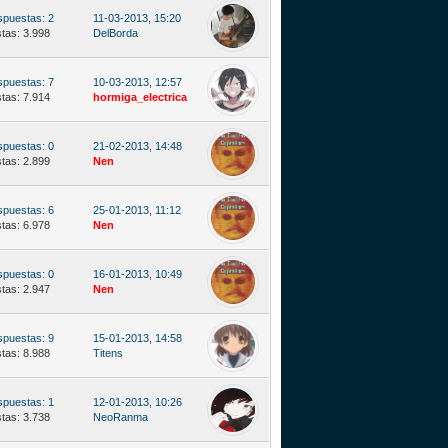
puestas: 2
11-03-2013, 15:20
stas: 3.998
DelBorda
puestas: 7
10-03-2013, 12:57
stas: 7.914
hormiga_electrica
puestas: 0
21-02-2013, 14:48
stas: 2.899
Nen
puestas: 6
25-01-2013, 11:12
stas: 6.978
Nen
puestas: 0
16-01-2013, 10:49
stas: 2.947
Nen
puestas: 9
15-01-2013, 14:58
stas: 8.988
Titens
puestas: 1
12-01-2013, 10:26
stas: 3.738
NeoRanma