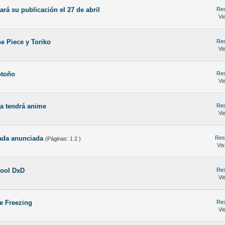
rá su publicación el 27 de abril
Res
Vi
e Piece y Toriko
Res
Vi
otoño
Res
Vi
a tendrá anime
Res
Vi
ada anunciada
Res
(Páginas:
1
2
)
Vis
ool DxD
Res
Vi
e Freezing
Res
Vi