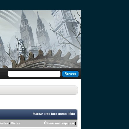
Marcar este foro como leído
estas
/
Vistas
Último mensaje
[
asc
]