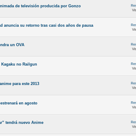
 animada de televisión producida por Gonzo
Res
Vi
d anuncia su retorno tras casi dos años de pausa
Res
Vi
tendra un OVA
Res
Vi
 Kagaku no Railgun
Res
Vi
 anime para este 2013
Res
Vi
 estrenará en agosto
Res
Vi
ar” tendrá nuevo Anime
Res
Vi