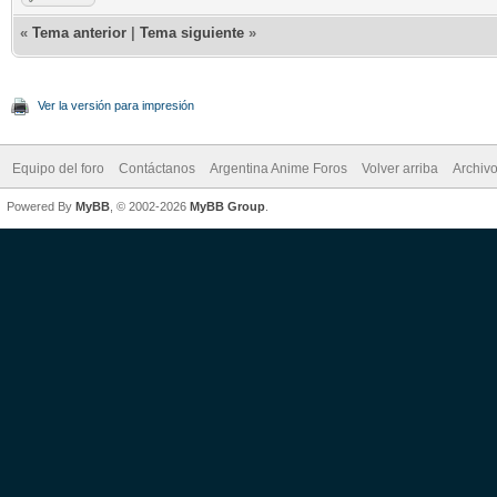
«
Tema anterior
|
Tema siguiente
»
Ver la versión para impresión
Equipo del foro
Contáctanos
Argentina Anime Foros
Volver arriba
Archiv
Powered By
MyBB
, © 2002-2026
MyBB Group
.