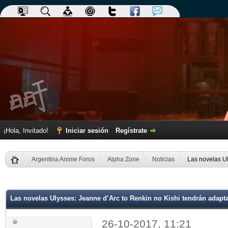
¡Hola, Invitado!
Iniciar sesión
Regístrate
Argentina Anime Foros
Alpha Zone
Noticias
Las novelas U
dia
Las novelas Ulysses: Jeanne d’Arc to Renkin no Kishi tendrán adap
26-10-2017, 11:21