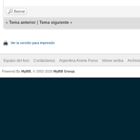
Buscar
«
Tema anterior
|
Tema siguiente
»
Ver la versión para impresión
Equipo del foro
Contáctanos
Argentina Anime Foros
Volver arriba
Archiv
Powered By
MyBB
, © 2002-2026
MyBB Group
.