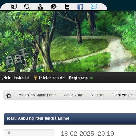
¡Hola, Invitado!
Iniciar sesión
Regístrate
Argentina Anime Foros
Alpha Zone
Noticias
Toaru Anbu no
dia
Toaru Anbu no Item tendrá anime
18-02-2025, 20:19