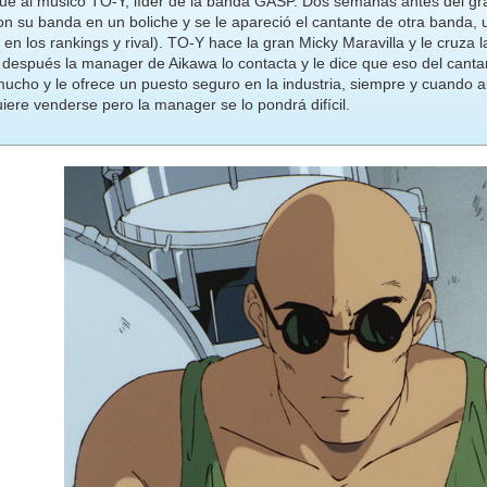
gue al músico TO-Y, líder de la banda GASP. Dos semanas antes del gr
n su banda en un boliche y se le apareció el cantante de otra banda, u
en los rankings y rival). TO-Y hace la gran Micky Maravilla y le cruza 
 después la manager de Aikawa lo contacta y le dice que eso del cant
mucho y le ofrece un puesto seguro en la industria, siempre y cuando
iere venderse pero la manager se lo pondrá difícil.