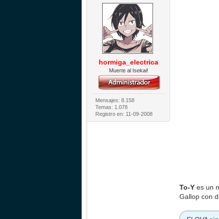
hormiga_electrica
Muerte al Isekai!
Mensajes: 8.158
Temas: 1.078
Registro en: 11-09-2008
To-Y
es un 
Gallop con d