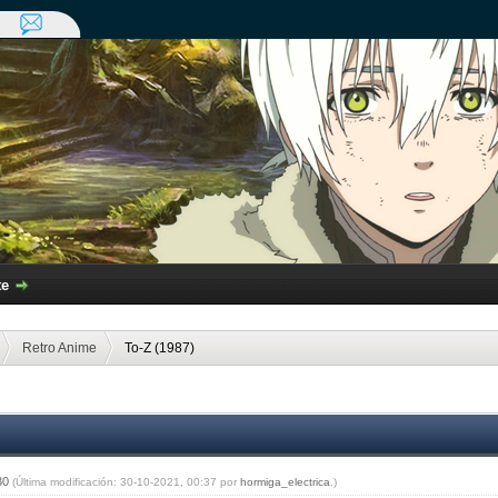
te
Retro Anime
To-Z (1987)
:30
(Última modificación: 30-10-2021, 00:37 por
hormiga_electrica
.)