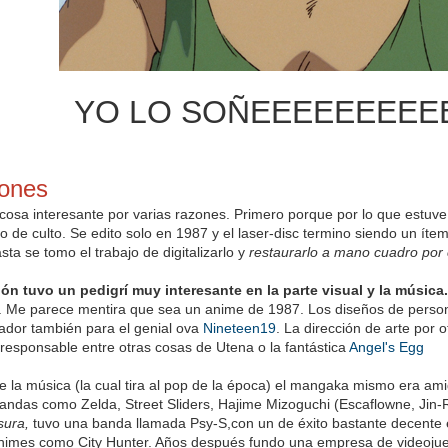
YO LO SOÑEEEEEEEEE
iones
cosa interesante por varias razones. Primero porque por lo que estu
o de culto. Se edito solo en 1987 y el laser-disc termino siendo un ítem
sta se tomo el trabajo de digitalizarlo y
restaurarlo a mano cuadro por
ón tuvo un pedigrí muy interesante en la parte visual y la música
. Me parece mentira que sea un anime de 1987. Los diseños de perso
ñador también para el genial ova
Nineteen19
. La dirección de arte por 
responsable entre otras cosas de Utena o la fantástica
Angel's Egg
de la música (la cual tira al pop de la época) el mangaka mismo era am
andas como Zelda, Street Sliders, Hajime Mizoguchi (Escaflowne, Jin-R
ura,
tuvo una banda llamada Psy-S,con un de éxito bastante decente 
imes como City Hunter. Años después fundo una empresa de videojueg