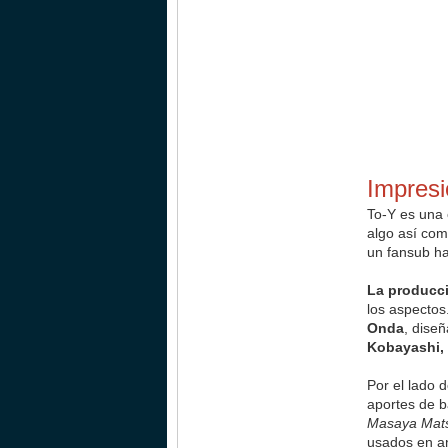
Impres
To-Y es una 
algo así com
un fansub ha
La producci
los aspectos
Onda
, dise
Kobayashi,
Por el lado 
aportes de b
Masaya Mats
usados en an