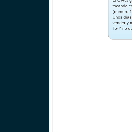
El OVA si
tocando co
(numero 1 
Unos días
vender y 
To-Y no qu