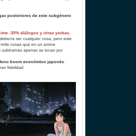
gas posteriores de este subgénero
ime -30% diálogos y otras yerbas.
ebería ser cualquier cosa, pero este
ermite cosas que en un anime
as subtramas apenas se tocan por
 pleno boom económico japonés
.
an fidelidad.