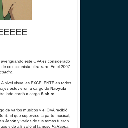
EEEEE
ve averiguando este OVA es considerado
 de coleccionista ultra-raro. En el 2007
 cuadro
.
.
A nivel visual es EXCELENTE en todos
najes estuvieron a cargo de
Naoyuki
otro lado corrió a cargo
Sichiro
igo de varios músicos y el OVA recibió
oh). El que superviso la parte musical,
en Japón y varios de tus temas fueron
os y de allí salió el famoso
PaRappa