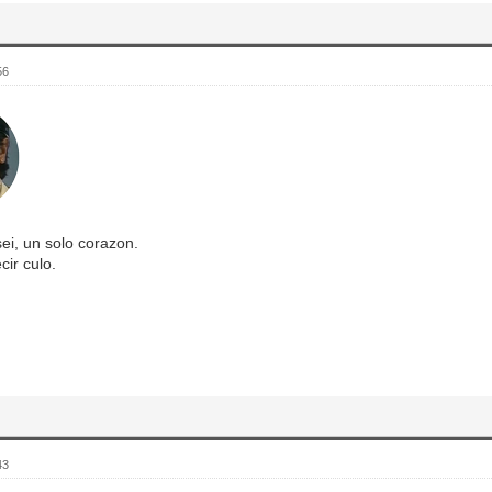
56
sei, un solo corazon.
cir culo.
43