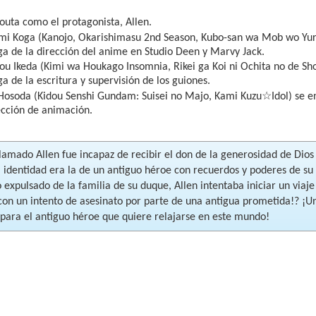
outa como el protagonista, Allen.
mi Koga (Kanojo, Okarishimasu 2nd Season, Kubo-san wa Mob wo Yur
a de la dirección del anime en Studio Deen y Marvy Jack.
ou Ikeda (Kimi wa Houkago Insomnia, Rikei ga Koi ni Ochita no de Sh
a de la escritura y supervisión de los guiones.
☆
 Hosoda (Kidou Senshi Gundam: Suisei no Majo, Kami Kuzu
Idol) se 
ección de animación.
lamado Allen fue incapaz de recibir el don de la generosidad de Dios
 identidad era la de un antiguo héroe con recuerdos y poderes de su
 expulsado de la familia de su duque, Allen intentaba iniciar un viaje 
con un intento de asesinato por parte de una antigua prometida!? ¡
para el antiguo héroe que quiere relajarse en este mundo!