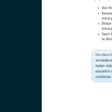
Aoi Sh
Kazuo
encarg
Rintar
encarg
Saori
la dir
Un chico l
verdadera
haber sido
encontró 
comienza 