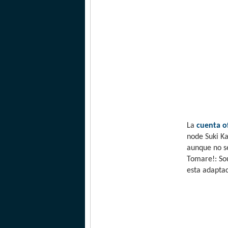
La
cuenta of
node Suki Ka
aunque no s
Tomare!: So
esta adaptac