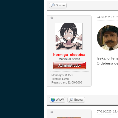
Buscar
24-06-2023, 15:
hormiga_electrica
Isekai o Ten
Muerte al Isekai!
O deberia de
Mensajes: 8.158
Temas: 1.078
Registro en: 11-09-2008
WWW
Buscar
07-11-2023, 19: