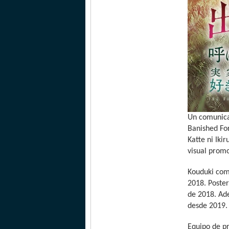
Un comunicad
Banished For
Katte ni Iki
visual prom
Kouduki come
2018. Poster
de 2018. Ad
desde 2019.
Equipo de p