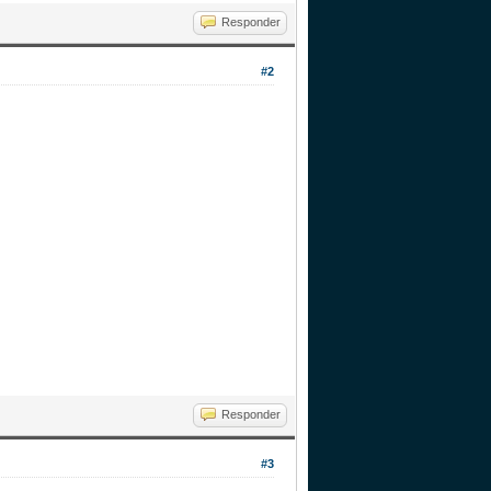
Responder
#2
Responder
#3