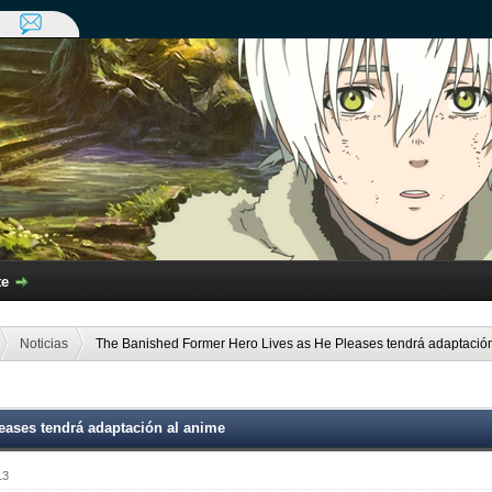
te
Noticias
The Banished Former Hero Lives as He Pleases tendrá adaptació
eases tendrá adaptación al anime
13