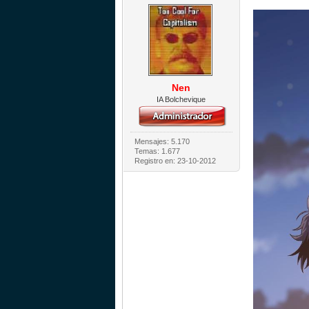
Nen
IA Bolchevique
Mensajes: 5.170
Temas: 1.677
Registro en: 23-10-2012