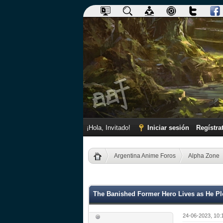
¡Hola, Invitado!
Iniciar sesión
Regístra
Argentina Anime Foros
Alpha Zone
0 voto(s) - 0 Media
1
2
3
4
5
The Banished Former Hero Lives as He Pl
24-06-2023, 10: