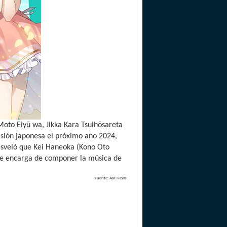
Moto Eiyū wa, Jikka Kara Tsuihōsareta
evisión japonesa el próximo año 2024,
esveló que Kei Haneoka (Kono Oto
 se encarga de componer la música de
Fuente: AIR News