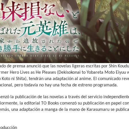
o de prensa anunció que las novelas ligeras escritas por Shin Koudu
mer Hero Lives as He Pleases (Dekisokonai to Yobareta Moto Eiyuu w
ru Koto ni Shita), tendrán una adaptación al anime. El comunicado rev
ocional, pero todavía no hay una fecha de estreno programada.
nzó la publicación de las novelas a través del servicio independien
iormente, la editorial TO Books comenzó su publicación en papel co
emás, una adaptación a manga de la mano de Karasumaru se publica en
roducción