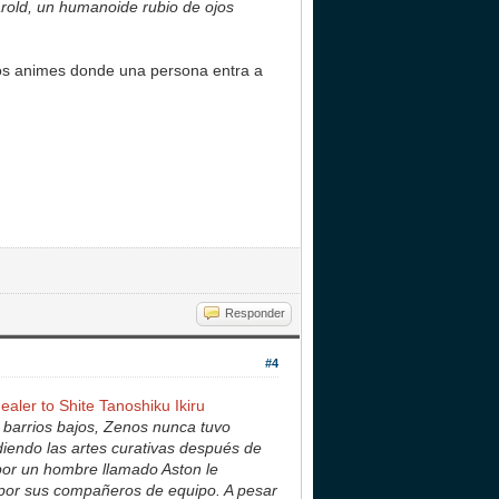
rold, un humanoide rubio de ojos
esos animes donde una persona entra a
Responder
#4
ealer to Shite Tanoshiku Ikiru
barrios bajos, Zenos nunca tuvo
diendo las artes curativas después de
por un hombre llamado Aston le
a por sus compañeros de equipo. A pesar