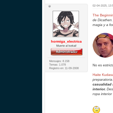
02-04-2025, 13
The Beginnin
de Dicathen.
magia y a fo
hormiga_electrica
Muerte al Isekai!
Mensajes: 8.158
Temas: 1.078
No es estric
Registro en: 11-09-2008
Haite Kudas
preparatoria
casualidad 
interior.
Desp
ropa interior