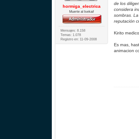
de los dilig
hormiga_electrica
considera inú
Muerte al Isekai!
sombras. La 
reputación c
Mensajes: 8.158
Kirito medic
Temas: 1.078
Registro en: 11-09-2008
Es mas, hast
animacion co