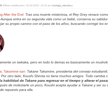
:56
(Última modificación: 02-04-2025, 14:22 por
hormiga_electrica
.)
g After the End:
Tras una muerte misteriosa, el Rey Grey renace como
 Aunque entra en su segunda vida como un bebé, conserva su sabidurí
rjar su propio camino con el paso de los años, buscando corregir los e
tamente un isekaka, pero en todo lo demas es basicamente un mushoku
ai, Takamine-san:
Takane Takamine, presidenta del consejo estudiantil, 
. Por otro lado, Koushi Shirota no tiene muchos amigos. Todo cambia
la habilidad de Takane para regresar en el tiempo y alterar el pas
ués de molestarle un poco, Koushi acepta ayudar a Takane y ser su cl
 de repuesto para ella.