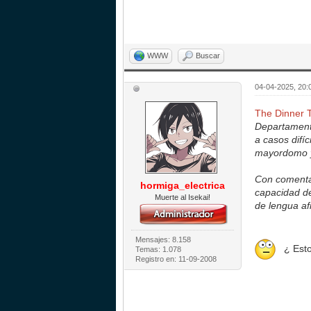
WWW
Buscar
04-04-2025, 20:
The Dinner T
Departament
a casos difí
mayordomo y 
Con comentar
hormiga_electrica
capacidad de
Muerte al Isekai!
de lengua afi
Mensajes: 8.158
¿ Esto 
Temas: 1.078
Registro en: 11-09-2008