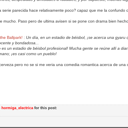
 serie parecida hace relativamente poco? capaz que me la confundo co
ce mucho. Paso pero de ultima avisen si se pone con drama bien hecho
the Ballpark!
:
Un día, en un estadio de béisbol, ¡se acerca una gyaru 
ocente y bondadosa...
 es un estadio de béisbol profesional! Mucha gente se reúne allí a diario
mano; ¡es casi como un pueblo!
cerveza pero no se si me veria una comedia romantica acerca de una ch
o
hormiga_electrica
for this post: