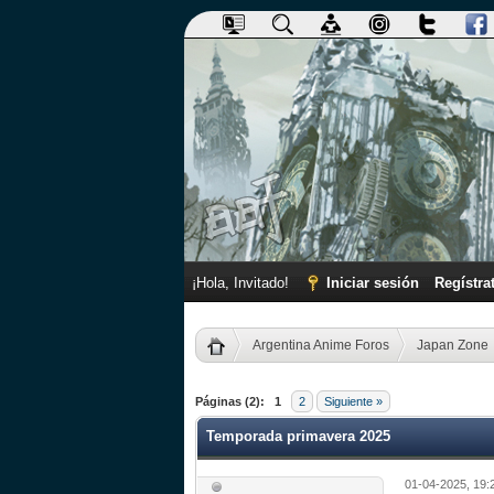
¡Hola, Invitado!
Iniciar sesión
Regístra
Argentina Anime Foros
Japan Zone
0 voto(s) - 0 Media
1
2
3
4
5
Páginas (2):
1
2
Siguiente »
Temporada primavera 2025
01-04-2025, 19: