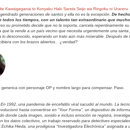
te Kawaigeganai to Konyaku Haki Sareta Seijo wa Ringoku ni Urareru
gendrado generaciones de santos y ella no es la excepción.
De hecho
 todos los tiempos, con un talento tan extraordinario que mucho
so su prometido decide que no la soporta, cancela repentinamente su
la que la vende a un país vecino que necesita urgentemente una santa 
a lo desconocido, esperando un trato aún más miserable. Después de t
ecibiera con los brazos abiertos... ¿verdad?
a generica con personaje OP y nombre largo para compensar. Paso.
En 1992, una pandemia de encefalitis viral sacudió al mundo. La tecn
olucionó hasta convertirse en “Your Forma”, un dispositivo de informa
o donde cada imagen, sonido e incluso emoción se registra, investigar
n los datos colectivos, un trabajo reservado para detectives especiale
.
Echika Hieda, una prodigiosa “Investigadora Electrónica” asignada a