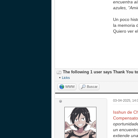
encuentra ai
azules, “Ami
Un poco hist
la memoria d
Quiero ver el
The following 1 user says Thank You t
•
Licks
WWW
Buscar
03-04-2025, 14
Isshun de Ch
Compensator
oportunidade
un encuentro
extiende una