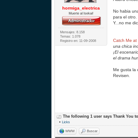
hormiga_electrica
No habia una
Muerte al Isekai!
para el otro.
Y...no me di
Mensajes: 8.158
Temas: 1.078
Catch Me at 
Registro en: 11-09-2008
una chica in
¡El escenario
el drama hu
Me gusta la 
Revisen.
The following 1 user says Thank You t
•
Licks
WWW
Buscar