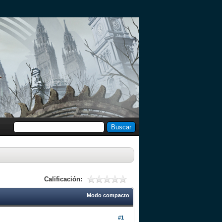
Calificación:
Modo compacto
#1