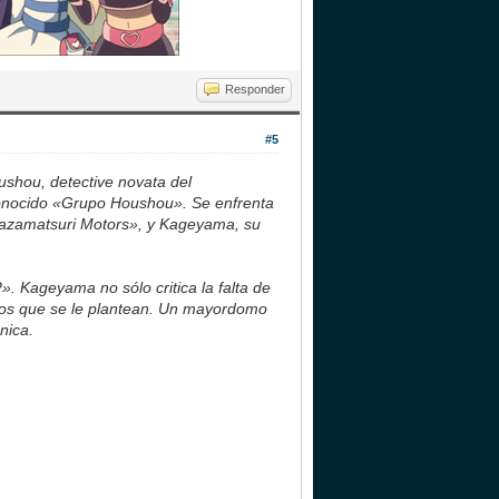
Responder
#5
ushou, detective novata del
conocido «Grupo Houshou». Se enfrenta
 «Kazamatsuri Motors», y Kageyama, su
 Kageyama no sólo critica la falta de
rios que se le plantean. Un mayordomo
nica.