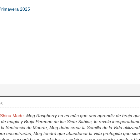
Primavera 2025
25
 Shinu Made:
Meg Raspberry no es más que una aprendiz de bruja que
 de magia y Bruja Perenne de los Siete Sabios, le revela inesperadame
 la Sentencia de Muerte, Meg debe crear la Semilla de la Vida utilizan
ra encontrarlas, Meg tendrá que abandonar la vida protegida que siem
tros, despedidas y amistades a raudales, y por supuesto, muchas lág