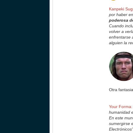
Kanpeki Sugi
por haber en
poderosa de
Cuando inclu
volver a ver
enfrentarse 
alguien la r
Otra fantasi
Your Forma:
humanidad ev
En este mund
sumergirse e
Electrónicos”