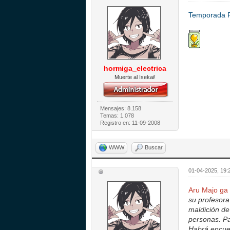
Temporada 
hormiga_electrica
Muerte al Isekai!
Mensajes: 8.158
Temas: 1.078
Registro en: 11-09-2008
WWW
Buscar
01-04-2025, 19:
Aru Majo ga
su profesora
maldición de
personas. Pa
Habrá encuen