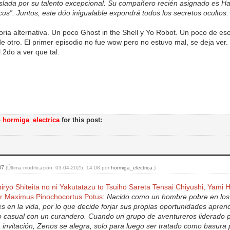
slada por su talento excepcional. Su compañero recién asignado es Ha
cus”. Juntos, este dúo inigualable expondrá todos los secretos ocultos.
oria alternativa. Un poco Ghost in the Shell y Yo Robot. Un poco de 
e otro. El primer episodio no fue wow pero no estuvo mal, se deja ver.
 2do a ver que tal.
o
hormiga_electrica
for this post:
:07
(Última modificación: 03-04-2025, 14:08 por
hormiga_electrica
.)
iryō Shiteita no ni Yakutatazu to Tsuihō Sareta Tensai Chiyushi, Yami H
 Maximus Pinochocortus Potus:
Nacido como un hombre pobre en los 
s en la vida, por lo que decide forjar sus propias oportunidades apren
 casual con un curandero. Cuando un grupo de aventureros liderado 
 invitación, Zenos se alegra, solo para luego ser tratado como basur