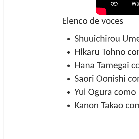
Elenco de voces
Shuuichirou Um
Hikaru Tohno c
Hana Tamegai c
Saori Oonishi c
Yui Ogura como L
Kanon Takao com