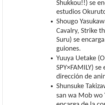
Shukkou!!) se en
estudios Okurut
Shougo Yasukawa
Cavalry, Strike 
Suru) se encarga 
guiones.
Yuuya Uetake (O
SPY×FAMILY) se e
dirección de ani
Shunsuke Takiza
san wa Mob wo Y
encarga de la co