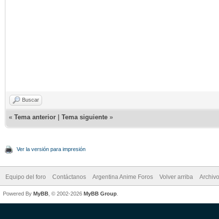
Buscar
«
Tema anterior
|
Tema siguiente
»
Ver la versión para impresión
Equipo del foro
Contáctanos
Argentina Anime Foros
Volver arriba
Archiv
Powered By
MyBB
, © 2002-2026
MyBB Group
.