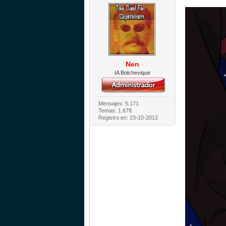
Nen
IA Bolchevique
Mensajes: 5.171
Temas: 1.678
Registro en: 23-10-2012