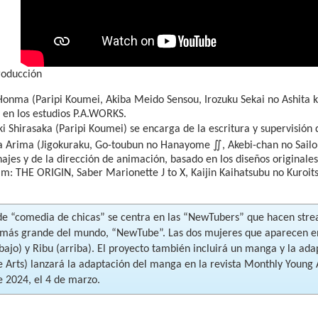
roducción
onma (Paripi Koumei, Akiba Meido Sensou, Irozuku Sekai no Ashita ka
 en los estudios P.A.WORKS.
i Shirasaka (Paripi Koumei) se encarga de la escritura y supervisión 
∬
a Arima (Jigokuraku, Go-toubun no Hanayome
, Akebi-chan no Sail
ajes y de la dirección de animación, basado en los diseños originale
: THE ORIGIN, Saber Marionette J to X, Kaijin Kaihatsubu no Kuroits
de “comedia de chicas” se centra en las “NewTubers” que hacen strea
 más grande del mundo, “NewTube”. Las dos mujeres que aparecen en
bajo) y Ribu (arriba). El proyecto también incluirá un manga y la a
e Arts) lanzará la adaptación del manga en la revista Monthly Youn
e 2024, el 4 de marzo.