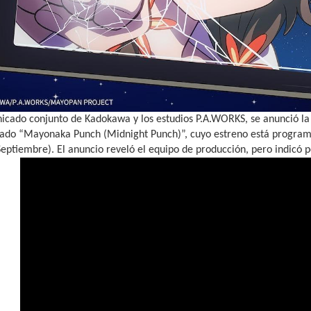
icado conjunto de Kadokawa y los estudios P.A.WORKS, se anunció l
tulado “Mayonaka Punch (Midnight Punch)”, cuyo estreno está progra
Septiembre). El anuncio reveló el equipo de producción, pero indicó p