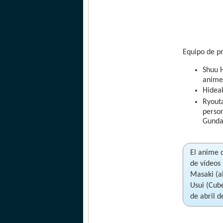
Equipo de p
Shuu H
anime
Hideak
Ryout
person
Gundam
El anime 
de vídeos
Masaki (a
Usui (Cub
de abril d