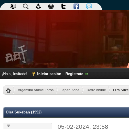
¡Hola, Invitado!
Iniciar sesión
Regístrate
Argentina Anime Foros
Japan Zone
Retro Anime
Oira Suke
dia
Oira Sukeban (1992)
05-02-2024, 23:58