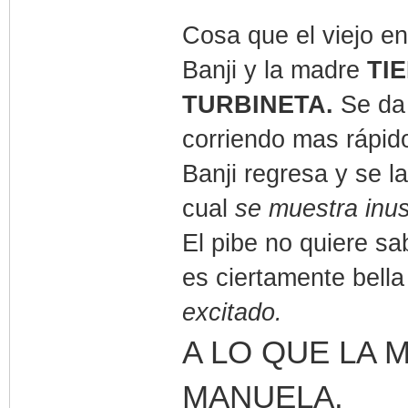
Cosa que el viejo e
Banji y la madre
TI
TURBINETA.
Se da 
corriendo mas rápid
Banji regresa y se l
cual
se muestra inus
El pibe no quiere sa
es ciertamente bell
excitado.
A LO QUE LA 
MANUELA.