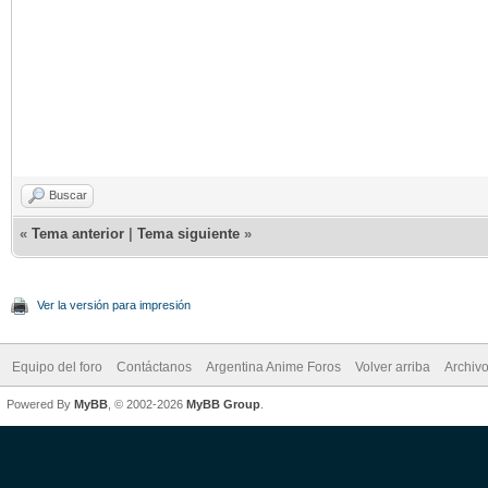
Buscar
«
Tema anterior
|
Tema siguiente
»
Ver la versión para impresión
Equipo del foro
Contáctanos
Argentina Anime Foros
Volver arriba
Archiv
Powered By
MyBB
, © 2002-2026
MyBB Group
.