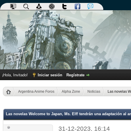
¡Hola, Invitado!
Iniciar sesión
Regístrate
Argentina Anime Foros
Alpha Zone
Noticias
Las novelas We
dia
Las novelas Welcome to Japan, Ms. Elf! tendrán una adaptación al 
31-12-2023, 16:14