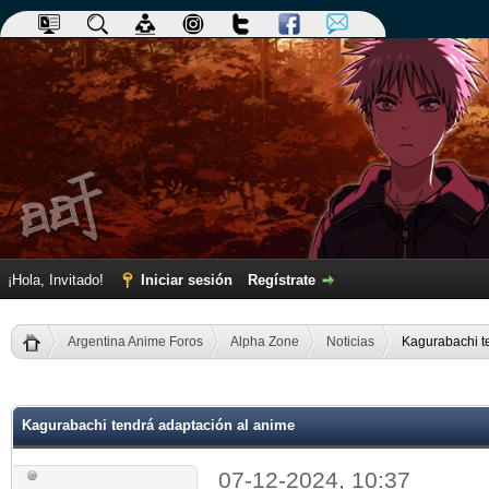
¡Hola, Invitado!
Iniciar sesión
Regístrate
Argentina Anime Foros
Alpha Zone
Noticias
Kagurabachi t
dia
Kagurabachi tendrá adaptación al anime
07-12-2024, 10:37