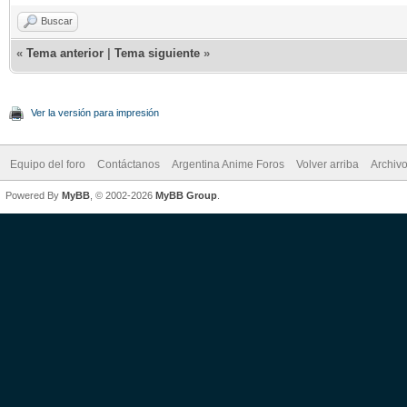
Buscar
«
Tema anterior
|
Tema siguiente
»
Ver la versión para impresión
Equipo del foro
Contáctanos
Argentina Anime Foros
Volver arriba
Archiv
Powered By
MyBB
, © 2002-2026
MyBB Group
.