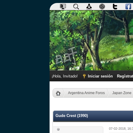
¡Hola, Invitado!
Iniciar sesión
Regístra
Argentina Anime Foros
Japan Zone
0 voto(s) - 0 Media
1
2
3
4
5
Gude Crest (1990)
07-02-2018, 16