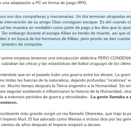
o una adaptación a PC en forma de juego RPG.
liora son dos compañeras y mercenarias. Un día terminan atrapadas en
 la intervención de su amigo Olian consiguen escapar. Es ahí cuando 
 cual les muestra un medallón como parte de pago y les dice que lo ayu
 Sin embargo durante el escape Kilian es herido de muerte, así que e
iden ir en busca de los hermanos de Killian, pero pronto se dan cuenta
 siniestro de conquista.
l anime empieza tenemos una introducción didáctica PERO CONDE
o calzaban las chicas y las estadísticas del futbol uruguayo de los últi
tándote que en el pasado hubo una guerra entre los dioses. La guerr
ono todas las fuerzas de la naturaleza, dejando profundas "cicatrices" en
on. Mucho tiempo después la Tierra engendro a la Humanidad. Sin emb
oses seguían existiendo e influenciaron la historia de la Humanidad, ot
la a extensos periodos de guerra y atrocidades.
La gente llamaba a e
temieron.
 continente más grande surgió un rey llamado Okareske, que trajo la pa
l Imperio Murl. El fue adorado como Mesías e incluso dios por las gen
 cientos de años después el Imperio empezó a decaer.