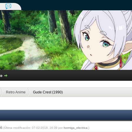
te
Retro Anime
Gude Crest (1990)
:36
(Última modificación: 07-02-2018, 16:39 por
hormiga_electrica
.)