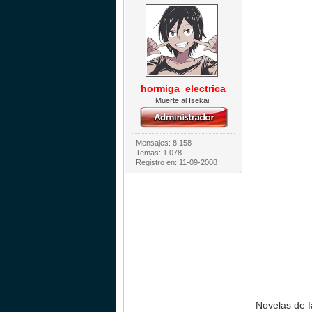
hormiga_electrica
Muerte al Isekai!
Mensajes: 8.158
Temas: 1.078
Registro en: 11-09-2008
Novelas de f