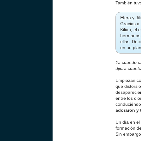
También tuv
Efera y Ji
Gracias a
Kilian, el
hermanos.
ellas. Dec
en un plan
Ya cuando e
dijera cuant
Empiezan con
que distorsi
desaparecier
entre los di
conduciéndo
adoraron y 
Un día en el
formación de
Sin embargo